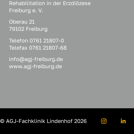
Rehabilitation in der Erzdiözese
Freiburg e. V.
Oberau 21
79102 Freiburg
Telefon
0761 21807-0
Telefax 0761 21807-68
info@agj-freiburg.de
www.agj-freiburg.de
© AGJ-Fachklinik Lindenhof
2026